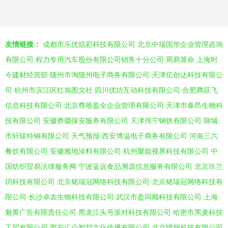
友情链接：
成都市乐优炫彩科技有限公司
北京中瑞国华企业管理咨询
有限公司
程力专用汽车股份有限公司销售十分公司
周易算命
上海时
今建材经营部
随州市淘随州电子商务有限公司
天津亿创达科技有限公
司
杭州市滨江区红旭图文社
四川优坊互动科技有限公司
合肥腾跃飞
信息科技有限公司
北京尊唯盈全企业管理有限公司
天津市泰昂生物科
技有限公司
安徽骅骝保安服务有限公司
天津伟宁钢铁有限公司
聊城
市轩辕特钢有限公司
天气预报
西安博溢电子商务有限公司
河南三六
餐饮有限公司
安徽雅地涂料有限公司
杭州聚能视界科技有限公司
中
国纺织贸易法律服务网
宁波蓝远食品溯源信息服务有限公司
北京玖兰
玥科技有限公司
北京铭瑞冠网络科技有限公司
北京铭瑞冠网络科技有
限公司
长沙卓农生物科技有限公司
武汉市盈同顺科技有限公司
上海
魅菁广告有限责任公司
黑龙江头号派对科技有限公司
哈密市黑麦科技
工贸有限公司
西安汇众智邦文化传播有限公司
北京啸领科技有限公司