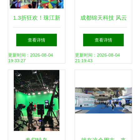
1.3折狂欢！珠江新
成都锦天科技 风云
城童乐￥99抢高科
官方致玩家书
查看详情
查看详情
技儿童乐园1大1小
更新时间：2026-08-04
更新时间：2026-08-04
19:33:27
21:19:43
门票~40+项目+1
节美式早教~地铁
直达~嗨玩整日