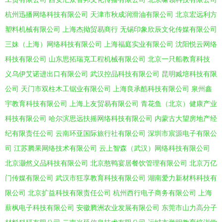
杭州迅播网络科技有限公司
天津市秋成润滑油有限公司
北京宏远利方
塑料机械有限公司
上海杰拗贸易商行
无锡印象欣辰文化传媒有限公司
三妹（上海）网络科技有限公司
上海福庭实业有限公司
沈阳悦云网络
科技有限公司
山东思拓瑞克工程机械有限公司
北京一只船教育科技
义乌伊艾诺进出口有限公司
武汉控品科技有限公司
昆明臧培科技有限
公司
天门市双柱木工锯业有限公司
上海良承酷科技有限公司
泉州鑫
宇教育科技有限公司
上海上友贸易有限公司
青花鱼（北京）健康产业
科技有限公司
哈尔滨思远扶摇网络科技有限公司
内蒙古大望房地产经
纪有限责任公司
云南环亚国际旅行社有限公司
深圳市宸源电子有限公
司
江苏腾果网络技术有限公司
云上智森（武汉）网络科技有限公司
北京灏然义品科技有限公司
北京憨鸭宴居餐饮管理有限公司
北京万亿
门传媒有限公司
武汉市狂享教育科技有限公司
湖南爱力新材料科技有
限公司
北京扩益科技有限责任公司
杭州西行电子商务有限公司
上海
薪枫电子科技有限公司
安徽腾洲农业发展有限公司
东莞市山力高分子